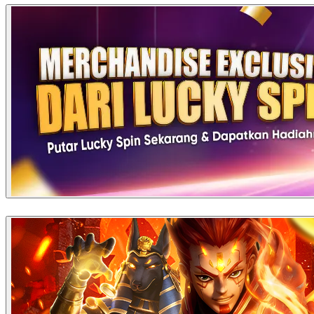
161 - 260
Rp 25.000
100
Rp 2.500.000
GRAND TURNOVER KEMERDEKAAN
TOTAL
260
Rp 42.000.000
Total
Rank
Hadiah
Total Hadiah
Pemenang
1
Rp 5.000.000
1
Rp 5.000.000
MERDEKA LUCKYDRAW FESTIVAL OF
2 - 3
Rp 2.500.000
2
Rp 5.000.000
CHAMPIONS 2026 berlaku untuk semua pemain yang telah
memenuhi syarat sebagai pemenang pada Turnamen Turnover
4 - 6
Rp 2.000.000
3
Rp 6.000.000
periode sebelumnya.
7 - 10
Rp 1.000.000
4
Rp 4.000.000
Pemenang akan dipilih dari pemain yang telah menjadi
11 - 20
Rp 750.000
10
Rp 7.500.000
pemenang pada Turnamen Turnover periode sebelumnya.
21 - 35
Rp 500.000
15
Rp 7.500.000
Pengundian akan dilakukan secara LIVE pada 19 Agustus
36 - 55
Rp 250.000
20
Rp 5.000.000
2026 pukul 20:00 WIB dan dapat disaksikan melalui menu
56 - 80
Rp 200.000
25
Rp 5.000.000
KOTAK BONUS, lalu pilih MERDEKA LUCKYDRAW
FESTIVAL OF CHAMPIONS 2026.
81 - 110
Rp 175.000
30
Rp 5.250.000
Total 260 pemain akan menajadi pemenang pada Event ini.
111 - 150
Rp 150.000
40
Rp 6.000.000
Hadiah akan dikirim secara otomatis ke akun pemenang
151 - 200
Rp 125.000
50
Rp 6.250.000
maksimal 1 jam setelah acara LIVE berakhir.
Merchandise Exclusive Dari Lucky Spin
201 - 300
Rp 100.000
100
Rp 10.000.000
KAMI berhak untuk memodifikasi, mengubah,
301 - 500
Rp 75.000
200
Rp 15.000.000
menghentikan, atau mengakhiri promosi ini sewaktu-waktu
Syarat dan Ketentuan :
501 - 800
Rp 50.000
300
Rp 15.000.000
dengan atau tanpa pemberitahuan sebelumnya.
Apabila ditemukan adanya kecurangan atau pelanggaran
TOTAL
800
Rp 97.500.000
terhadap ketentuan yang berlaku, KAMI berhak membatalkan
status pemenang dan hadiah akan dinyatakan hangus.
1. Promo ini berlaku untuk semua member yang terdaftar dan aktif
Seluruh keputusan KAMI bersifat MUTLAK dan TIDAK
bermain.