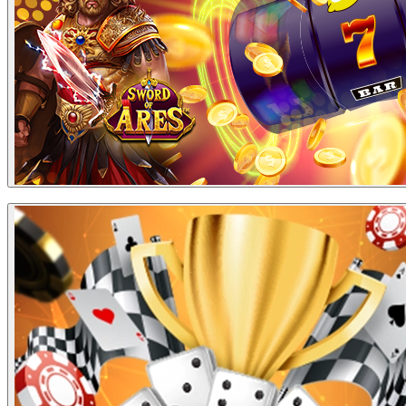
Turnover/Rollingan bermain : Rp. 1.500.001 - Rp.
3.000.000 = 5 Kupon
Turnover/Rollingan bermain : Rp. 3.000.001 - Rp.
Nominal Kemenangan Slots
Bonus
5.000.000 = 8 Kupon
Scater atau Buy Free Spin
Hadiah Peringkat Global
Turnover/Rollingan bermain : Lebih dari > Rp. 5.000.001
= 12 Kupon
> Rp 50,000,000
Rp 300,000
GRAND PRIZE DAN HADIAH HIBURAN
> Rp 25,000,000
Rp 200,000
1
Xmax 250 Tech Max
Turnover/Rollingan bermain : Rp. 6.000.000 - Rp.
10.799.999 = 1 Kupon
> Rp 10,000,000
Rp 100,000
Tebak Nomor 1 Bola
Turnover/Rollingan bermain : Rp. 10.800.000 - Rp.
2
Honda PCX 160
Tebak Nomor 2 Bola
15.999.999 = 2 Kupon
Tebak Nomor 3 Bola
Turnover/Rollingan bermain : Rp. 16.000.000 - Rp.
> Rp 5,000,000
Rp 50,000
Tebak Nomor 4 Bola
21.799.999 = 3 Kupon
3
Galaxy Z Fold7
Tebak Nomor 5 Bola
Turnover/Rollingan bermain : Rp. 21.800.000 - Rp.
Minimal
Bonus Cash
Tebak Nomor 6 Bola
27.199.999 = 4 Kupon
Buy Free Spin
Kekalahan
Back
Tebak Nomor 7 Bola
Turnover/Rollingan bermain : Lebih dari > Rp. 27.199.999 =
4
Iphone 17 Pro Max
5 Kupon
Murni buy free
*Note
< 50.000.000
7%
5
HUAWEI MATE X6
spin