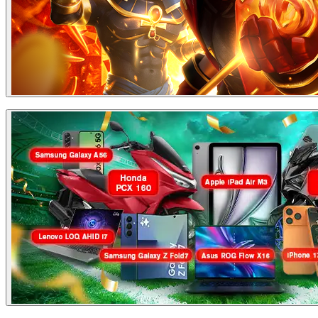
DAPAT DIGANGGU GUGAT.
2. Untuk ikut serta dalam event ini member hanya perlu
mengumpulkan Turnover untuk mendapatkan Tiket Lucky Spin.
3. Merchandise akan muncul di DewaFortune atau Lucky Spin mulai
Seluruh Pemain Berhak Mengikuti Promosi ini.
tanggal 9 Maret 2026.
Periode Turnamen mulai dari tanggal 28 Juli s/d 16 Agustus
4. Event ini GRATIS tanpa di pungut biaya apapun.
2026.
Total 800 Pemain dengan nilai Turnover tertinggi akan keluar
5. Untuk Pemenang wajib mengisi form Claim yang tersedia di dalam
menjadi pemenang.
menu BONUS, Form Claim akan hilang dalam kurun waktu 3x24
BONUS FREE SPIN 20X SETIAP DEPOSIT MIN 200K
Turnover Pemenang dihitung dari Semua Game yang di
setelah event ini
berakhir.
pertandingkan.
6. Jika lewat 3x24 jam setelah menang Merchandise di Lucky Spin dan
Papan Peringkat Pemenang atau Leaderboard bisa dilihat di
member tidak melakukan Claim di menu BONUS maka bonus
menu KOTAK BONUS lalu pilih GRAND TURNOVER
tersebut HANGUS.
KEMERDEKAAN, Turnover akan di update setiap hari di
pukul 19:00 WIB
7. Pemenang Merchandise di wajibkan melakukan pengisian data
Hadiah akan dibagikan pada tanggal 17 Agustus 2026.
pengiriman dengan lengkap dan benar sesuai KTP ( VALID ) untuk
Kemenangan Akan Di Batalkan Apabila Terdapat Melakukan
pengiriman Merchandise.
Taruhan 2 sisi ( Safety Bet ) Gantungan Free Spin, Kesamaan
8. Pengiriman Merchandise akan di kirimkan paling lambat 14 hari
IP, Kesalahan Data Member (Tidak Valid). Dan Apabila Di
kerja setelah member melakukan claim (Tergantung Kondisi Stock
Temukan Adanya Indikasi Kecurangan.
Barang & Jasa pengiriman).
Segala bentuk keterlambatan dalam
Pihak GRAND TURNOVER KEMERDEKAAN Berhak
proses pengiriman diluar tanggung jawab pihak Kami.)
Untuk Mengubah, Menolak, Membatalkan Atau Menutup
Semua Promosi Sesuai Dengan Ketentuan Yang Berlaku
9. Bonus akan dibatalkan apabila terdapat melakukan Taruhan 2 sisi
(safety bet). Dan apabila ditemukan adanya indikasi kecurangan,
Tanpa Ada Pemberitahuan Sebelumnya.
Bonus Hunter, dan Kesamaan
IP maka Kami berhak menarik bonus
Keputusan GRAND TURNOVER KEMERDEKAAN