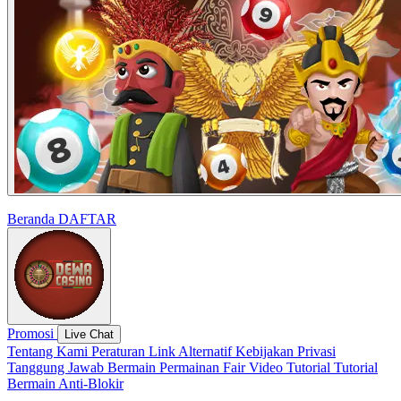
Bonus ini hanya berlaku untuk member Dewacasino.com
* apabila pemain melakukan claim bonus maka pemain tidak boleh
30
Bonus Free Chip 1,250,000
Bonus Cashback Akan dibagikan maksimal 1x24 jam pada
melanjutkan permainan dulu sampai bonus di berikan
hari Senin. Dan akan kami langsung berikan ke balance atau
ke saldo player berupa chip kepada player yang terdaftar di
Syarat & Ketentuan
31
Bonus Free Chip 1,200,000
Dewacasino.
Dewacasino berhak membatalkan bonus cashback mingguan
apabila terdapat indikasi kecurangan dan memanipulasi promo
32
Bonus Free Chip 1,150,000
cashback ini.
Minimal bonus dibagikan yaitu dari Total 4x TO dari
kekalahan. Cara hitung Cashback : Cashback dihitung dari
3% x (Total bet – Total win selama 1 periode) (1 minggu dari
33
Bonus Free Chip 1,100,000
Senin s/d Minggu),Contoh : Anda mengalami kekalahan Rp.
1.000.000, Maka cashback yang didapat adalah Rp 1.000.000
x 3% = Rp 30.000
34
Bonus Free Chip 1,050,000
Beranda
DAFTAR
Minimal cashback mingguan yang kami berikan untuk player
Dewacasino sebesar Rp 25.000,-
No rekening harus valid atau terdaftar di BANK yang
35
Bonus Free Chip 1,000,000
member gunakan. Apabila No rekening tidak valid atau
terdaftar, Kami tidak bisa memberikan bonus cashback
mingguan kepada player Dewacasino.
36
Bonus Free Chip 950,000
Like Facebook dan follow Twitter kami . "Cashback hanya
Promosi
Live Chat
akan diberikan bagi ID yang sudah like Facebook dan follow
Tentang Kami
Peraturan
Link Alternatif
Kebijakan Privasi
Twitter kami"
37
Bonus Free Chip 900,000
Tanggung Jawab Bermain
Permainan Fair
Video Tutorial
Tutorial
Bermain
Anti-Blokir