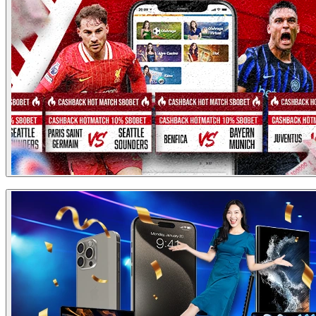
Hadiah Periode Ke 1, 2, 3