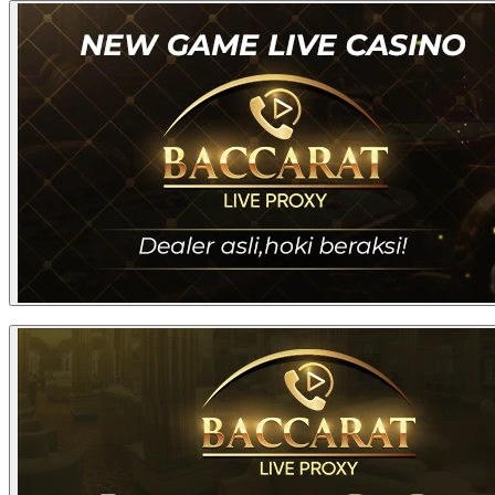
yang telah diberikan.
Bersifat Mutlak Dan Tidak Dapat Di Ganggu Gugat.
10. Kami berhak untuk mengubah, menolak, membatalkan atau
menutup semua promosi sesuai dengan ketentuan yang berlaku tanpa
ada pemberitahuan
sebelumnya.
11. Keputusan kami untuk promo ini adalah Mutlak dan tidak dapat
di Ganggu Gugat.