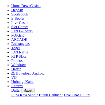
Home DewaCasino
Deposit
Sportsbook
E-Sports
Live Casino
Slot Games
IDN E-Lottery
POKER
ARCADE
Bolatangkas
Togel
IDN Raffle
RTP Slots
Promosi
Withdraw
Daftar
Download Android
VIP
Hubungi Kami
Referral
Daftar
Masuk
Lupa Kata Sandi?
Butuh Bantuan?
Live Chat Di Sini