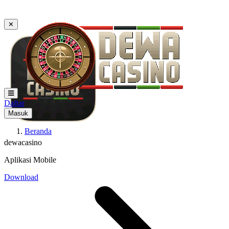
✕
Daftar
Masuk
Beranda
dewacasino
Aplikasi Mobile
Download