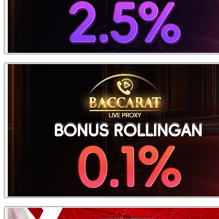
DISINI